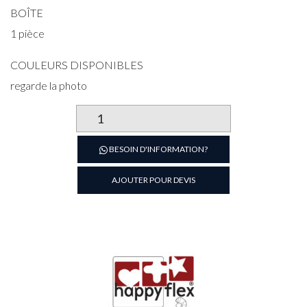
BOÎTE
1 pièce
COULEURS DISPONIBLES
regarde la photo
quantité
de
SILPAT
BESOIN D'INFORMATION?
TAPPETO
EN
AJOUTER POUR DEVIS
SILICONE
ET
FIBRE
DE
VERRE
590X390
HAPPYFLEX