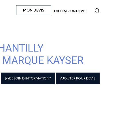
MON DEVIS
OBTENIR UN DEVIS
HANTILLY
L MARQUE KAYSER
antité
BESOIN D'INFORMATION?
AJOUTER POUR DEVIS
e
IPHON
REME
HANTILLY
ROFESSIONNEL
L