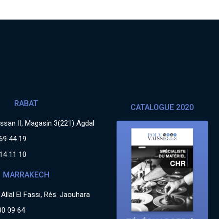
RABAT
CATALOGUE 2020
san II, Magasin 3(221) Agdal
69 44 19
14 11 10
MARRAKECH
Allal El Fassi, Rés. Jaouhara
30 09 64