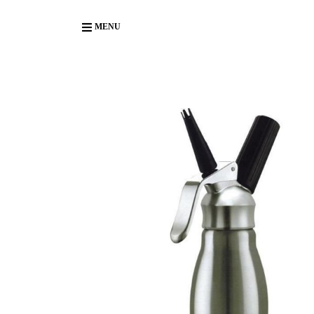
Body
MENU