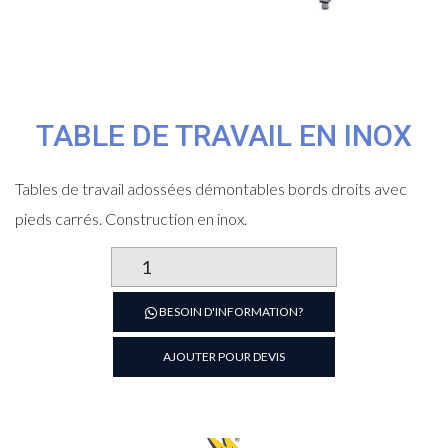
TABLE DE TRAVAIL EN INOX
Tables de travail adossées démontables bords droits avec
pieds carrés. Construction en inox.
quantité
de
Table
BESOIN D'INFORMATION?
de
travail
AJOUTER POUR DEVIS
en
inox