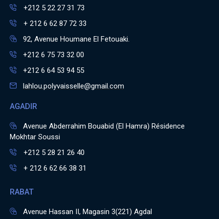
+212 5 22 27 31 73
+ 212 6 62 87 72 33
92, Avenue Houmane El Fetouaki.
+212 6 75 73 32 00
+212 6 64 53 94 55
lahlou.polyvaisselle@gmail.com
AGADIR
Avenue Abderrahim Bouabid (El Hamra) Résidence
Mokhtar Soussi
+212 5 28 21 26 40
+ 212 6 62 66 38 31
RABAT
Avenue Hassan II, Magasin 3(221) Agdal