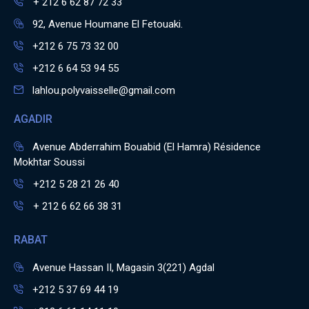
+ 212 6 62 87 72 33
92, Avenue Houmane El Fetouaki.
+212 6 75 73 32 00
+212 6 64 53 94 55
lahlou.polyvaisselle@gmail.com
AGADIR
Avenue Abderrahim Bouabid (El Hamra) Résidence
Mokhtar Soussi
+212 5 28 21 26 40
+ 212 6 62 66 38 31
RABAT
Avenue Hassan II, Magasin 3(221) Agdal
+212 5 37 69 44 19