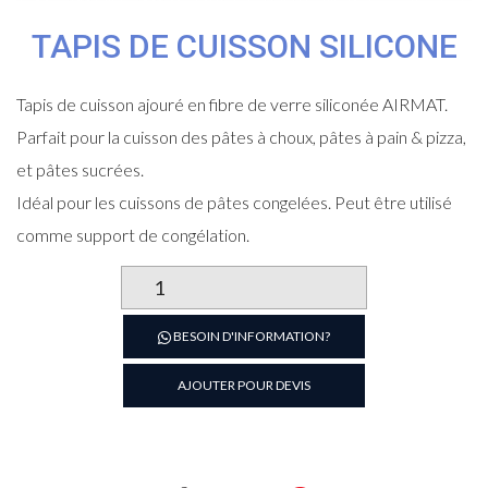
TAPIS DE CUISSON SILICONE
Tapis de cuisson ajouré en fibre de verre siliconée AIRMAT.
Parfait pour la cuisson des pâtes à choux, pâtes à pain & pizza,
et pâtes sucrées.
Idéal pour les cuissons de pâtes congelées. Peut être utilisé
comme support de congélation.
quantité
de
Tapis
BESOIN D'INFORMATION?
de
cuisson
AJOUTER POUR DEVIS
silicone