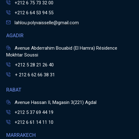
+212 6 75 73 32 00
+212 6 64 53 94 55
lahlou.polyvaisselle@gmail.com
AGADIR
Avenue Abderrahim Bouabid (El Hamra) Résidence
Mokhtar Soussi
+212 5 28 21 26 40
+ 212 6 62 66 38 31
RABAT
Avenue Hassan II, Magasin 3(221) Agdal
+212 5 37 69 44 19
+212 6 61 14 11 10
MARRAKECH