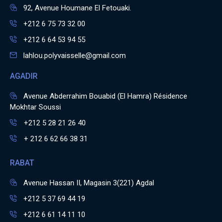
92, Avenue Houmane El Fetouaki.
+212 6 75 73 32 00
+212 6 64 53 94 55
lahlou.polyvaisselle@gmail.com
AGADIR
Avenue Abderrahim Bouabid (El Hamra) Résidence
Mokhtar Soussi
+212 5 28 21 26 40
+ 212 6 62 66 38 31
RABAT
Avenue Hassan II, Magasin 3(221) Agdal
+212 5 37 69 44 19
+212 6 61 14 11 10