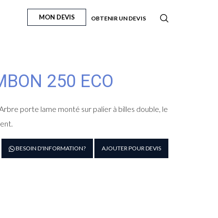
MON DEVIS
OBTENIR UN DEVIS
MBON 250 ECO
rbre porte lame monté sur palier à billes double, le
ent.
antité
BESOIN D'INFORMATION?
AJOUTER POUR DEVIS
e
ancheuse
ambon
50
CO