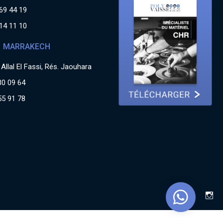
69 44 19
14 11 10
MARRAKECH
Allal El Fassi, Rés. Jaouhara
30 09 64
55 91 78