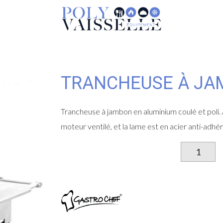
TRANCHEUSE À JA
Trancheuse à jambon en aluminium coulé et poli. A
moteur ventilé, et la lame est en acier anti-adhér
qu
d
Tr
à
j
2
E