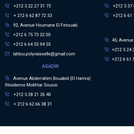
+212 5 22 27 31 73
+212 5 37 
+ 212 6 62 87 72 33
+212 6 61 
92, Avenue Houmane El Fetouaki.
+212 6 75 73 32 00
45, Avenue 
+212 6 64 53 94 55
+212 5 24 
lahlou.polyvaisselle@gmail.com
+212 6 61 
AGADIR
Avenue Abderrahim Bouabid (El Hamra)
Résidence Mokhtar Soussi
+212 5 28 21 26 40
+ 212 6 62 66 38 31