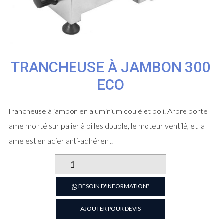
TRANCHEUSE À JAMBON 300
ECO
Trancheuse à jambon en aluminium coulé et poli. Arbre porte
lame monté sur palier à billes double, le moteur ventilé, et la
lame est en acier anti-adhérent.
quantité
de
Trancheuse
BESOIN D'INFORMATION?
à
jambon
AJOUTER POUR DEVIS
300