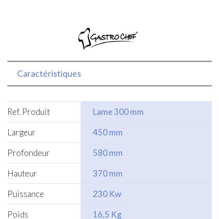
ECO
Caractéristiques
Ref. Produit
Lame 300 mm
Largeur
450 mm
Profondeur
580 mm
Hauteur
370 mm
Puissance
230 Kw
Poids
16,5 Kg