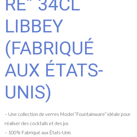
RE” 34CL
LIBBEY
(FABRIQUÉ
AUX ÉTATS-
UNIS)
– Une collection de verres Model “Fountainware” idéale pour
réaliser des cocktails et des jus
– 100% Fabriqué aux États-Unis