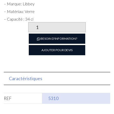
– Marque: Libbey
– Matériau: Verre
– Capacité : 34 cl
quantité
de
VERRE
BESOIN D'INFORMATION?
A
JUS
AJOUTER POUR DEVIS
MODEL
FOUNTAINWARE
34CL
Caractéristiques
REF
5310