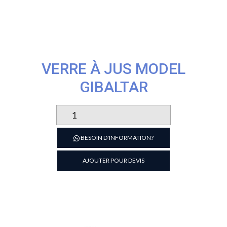
VERRE À JUS MODEL
GIBALTAR
quantité
de
Verre
BESOIN D'INFORMATION?
à
jus
AJOUTER POUR DEVIS
model
Gibaltar