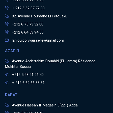
+212 5 22 27 31 73
+ 212 6 62 87 72 33
92, Avenue Houmane El Fetouaki.
+212 6 75 73 32 00
+212 6 64 53 94 55
lahlou.polyvaisselle@gmail.com
AGADIR
Avenue Abderrahim Bouabid (El Hamra) Résidence
Mokhtar Soussi
+212 5 28 21 26 40
+ 212 6 62 66 38 31
RABAT
Avenue Hassan II, Magasin 3(221) Agdal