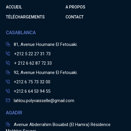
ACCUEIL
A PROPOS
TÉLÉCHARGEMENTS
CONTACT
CASABLANCA
81, Avenue Houmane El Fetouaki.
+212 5 22 27 31 73
+ 212 6 62 87 72 33
92, Avenue Houmane El Fetouaki.
+212 6 75 73 32 00
+212 6 64 53 94 55
lahlou.polyvaisselle@gmail.com
AGADIR
Avenue Abderrahim Bouabid (El Hamra) Résidence