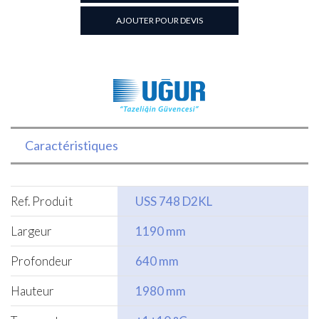
à
boissons
AJOUTER POUR DEVIS
2P
Caractéristiques
Ref. Produit
USS 748 D2KL
Largeur
1190 mm
Profondeur
640 mm
Hauteur
1980 mm