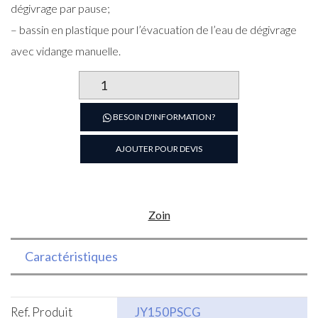
dégivrage par pause;
– bassin en plastique pour l’évacuation de l’eau de dégivrage
avec vidange manuelle.
quantité
de
Vitrine
BESOIN D'INFORMATION?
frigorifique
spécial
AJOUTER POUR DEVIS
boucherie
Zoin
Caractéristiques
Ref. Produit
JY150PSCG