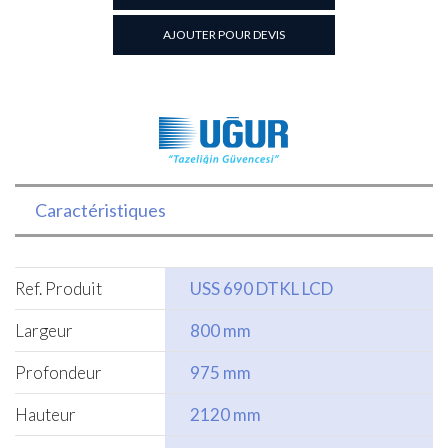
positive
mural
AJOUTER POUR DEVIS
libre
service
Caractéristiques
Ref. Produit
USS 690 DTKL LCD
Largeur
800 mm
Profondeur
975 mm
Hauteur
2120 mm