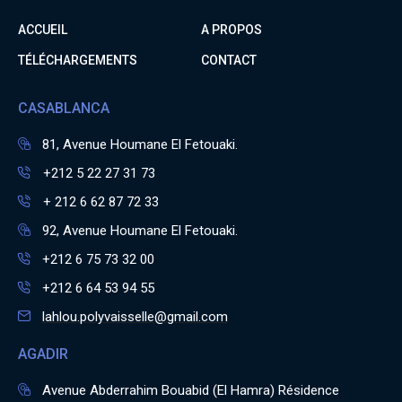
ACCUEIL
A PROPOS
TÉLÉCHARGEMENTS
CONTACT
CASABLANCA
81, Avenue Houmane El Fetouaki.
+212 5 22 27 31 73
+ 212 6 62 87 72 33
92, Avenue Houmane El Fetouaki.
+212 6 75 73 32 00
+212 6 64 53 94 55
lahlou.polyvaisselle@gmail.com
AGADIR
Avenue Abderrahim Bouabid (El Hamra) Résidence