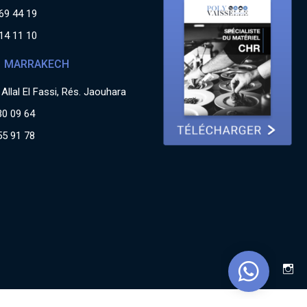
69 44 19
14 11 10
MARRAKECH
Allal El Fassi, Rés. Jaouhara
30 09 64
55 91 78