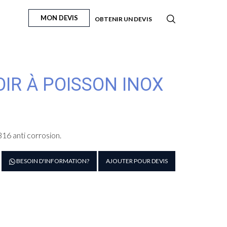
MON DEVIS
OBTENIR UN DEVIS
IR À POISSON INOX
16 anti corrosion.
antité
BESOIN D'INFORMATION?
AJOUTER POUR DEVIS
e
trines
ésentoir
isson