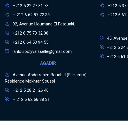
+212 5 22 27 31 73
+212 5 37 
+ 212 6 62 87 72 33
+212 6 61 
92, Avenue Houmane El Fetouaki.
+212 6 75 73 32 00
45, Avenue 
+212 6 64 53 94 55
+212 5 24 
lahlou.polyvaisselle@gmail.com
+212 6 61 
AGADIR
Avenue Abderrahim Bouabid (El Hamra)
Résidence Mokhtar Soussi
+212 5 28 21 26 40
+ 212 6 62 66 38 31