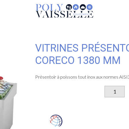
VITRINES PRÉSENTO
CORECO 1380 MM
Présentoir à poissons tout inox aux normes AISI3
qu
d
Vi
pr
à
po