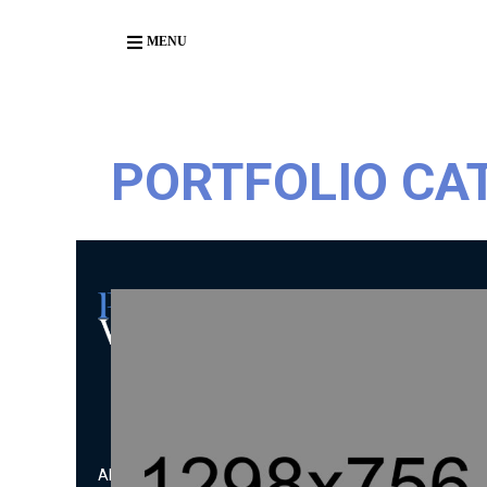
Body
MENU
PORTFOLIO CA
MENU
ART DE LA TABLE
BOULANGERIE &