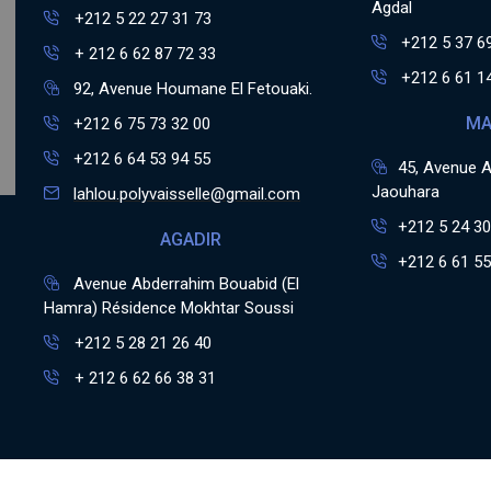
Agdal
+212 5 22 27 31 73
+212 5 37 6
+ 212 6 62 87 72 33
+212 6 61 1
92, Avenue Houmane El Fetouaki.
MA
+212 6 75 73 32 00
+212 6 64 53 94 55
45, Avenue Al
Jaouhara
lahlou.polyvaisselle@gmail.com
+212 5 24 30
AGADIR
+212 6 61 55
Avenue Abderrahim Bouabid (El
Hamra) Résidence Mokhtar Soussi
+212 5 28 21 26 40
+ 212 6 62 66 38 31