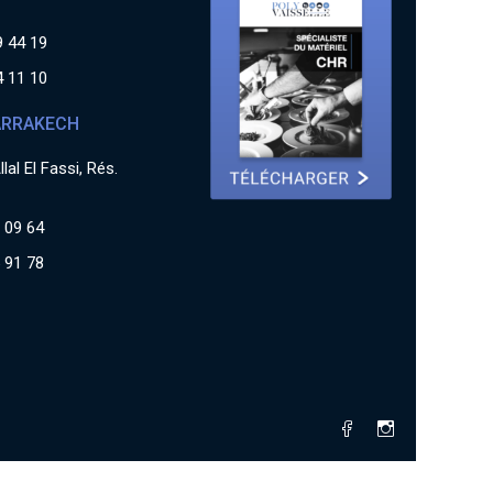
9 44 19
4 11 10
RRAKECH
lal El Fassi, Rés.
 09 64
 91 78