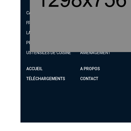
PÂTISSERIE
CAFÉ & BAR
CUISSON
FROID
INOX & VENTILATION
LAVAGE & HYGIENE
PIZZERIA & PASTA
PRÉPARATION TRAITEUR
SNACK SUCRE
USTENSILES DE CUISINE
AMENAGEMENT
ACCUEIL
A PROPOS
TÉLÉCHARGEMENTS
CONTACT