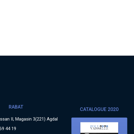
RABAT
CATALOGUE 2020
san II, Magasin 3(221) Agdal
69 44 19