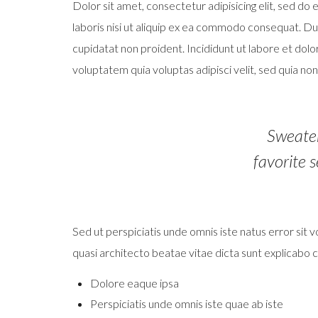
Dolor sit amet, consectetur adipisicing elit, sed d
laboris nisi ut aliquip ex ea commodo consequat. Duis
cupidatat non proident. Incididunt ut labore et dolo
voluptatem quia voluptas adipisci velit, sed quia n
Sweater
favorite s
Sed ut perspiciatis unde omnis iste natus error si
quasi architecto beatae vitae dicta sunt explica
Dolore eaque ipsa
Perspiciatis unde omnis iste quae ab iste