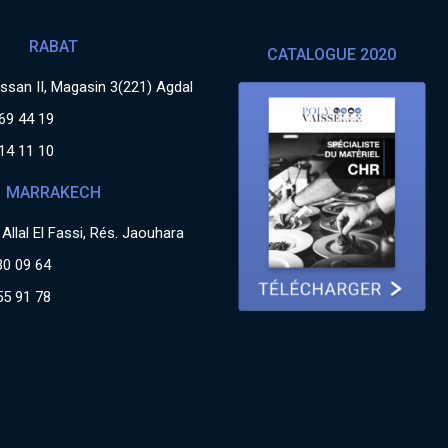
RABAT
CATALOGUE 2020
san II, Magasin 3(221) Agdal
69 44 19
14 11 10
MARRAKECH
Allal El Fassi, Rés. Jaouhara
30 09 64
55 91 78