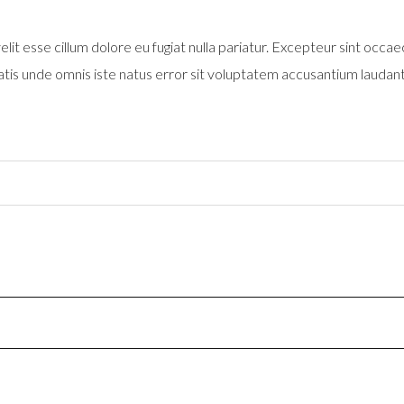
lit esse cillum dolore eu fugiat nulla pariatur. Excepteur sint occaec
iatis unde omnis iste natus error sit voluptatem accusantium laudan