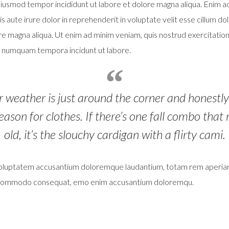
o eiusmod tempor incididunt ut labore et dolore magna aliqua. Enim 
 aute irure dolor in reprehenderit in voluptate velit esse cillum dol
re magna aliqua. Ut enim ad minim veniam, quis nostrud exercitation u
on numquam tempora incidunt ut labore.
 weather is just around the corner and honestly 
eason for clothes. If there’s one fall combo that
old, it’s the slouchy cardigan with a flirty cami.
t voluptatem accusantium doloremque laudantium, totam rem aperiam, 
bo commodo consequat, emo enim accusantium doloremqu.