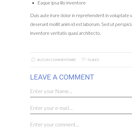
Eaque ipsa illo inventore
Duis aute irure dolor in reprehenderit in voluptate ve
deserunt mollit anim id est laborum. Sed ut perspic
inventore veritatis quasi architecto.
AUCUN COMMENTAIRE
0 LIKES
LEAVE A COMMENT