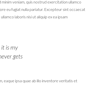
ad minim veniam, quis nostrud exercitation ullamco
ore eu fugiat nulla pariatur. Excepteur sint occaecat
llamco laboris nisi ut aliquip ex ea ipsam
it is my
 never gets
eaque ipsa quae ab illo inventore veritatis et