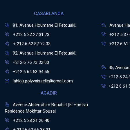
CASABLANCA
81, Avenue Houmane El Fetouaki.
Avenue Has
+212 5 22 27 31 73
+212 5 37 
+ 212 6 62 87 72 33
+212 6 61 
92, Avenue Houmane El Fetouaki.
+212 6 75 73 32 00
45, Avenue 
+212 6 64 53 94 55
+212 5 24 
lahlou.polyvaisselle@gmail.com
+212 6 61 
AGADIR
Avenue Abderrahim Bouabid (El Hamra)
Résidence Mokhtar Soussi
+212 5 28 21 26 40
+ 212 6 62 66 38 31