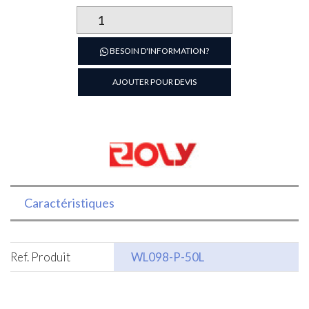
quantité
de
Aspirateur
BESOIN D'INFORMATION?
50
L
AJOUTER POUR DEVIS
Caractéristiques
Ref. Produit
WL098-P-50L