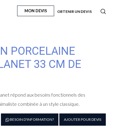
MON DEVIS
OBTENIR UN DEVIS
EN PORCELAINE
LANET 33 CM DE
planet répond aux besoins fonctionnels des
imaliste combinée à un style classique.
antité
BESOIN D'INFORMATION?
AJOUTER POUR DEVIS
e
siette