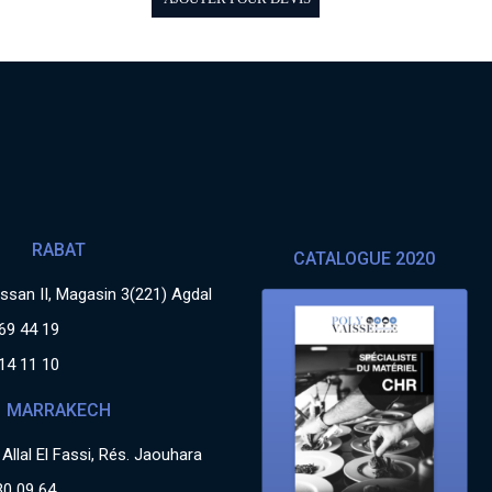
RABAT
CATALOGUE 2020
san II, Magasin 3(221) Agdal
69 44 19
14 11 10
MARRAKECH
Allal El Fassi, Rés. Jaouhara
30 09 64