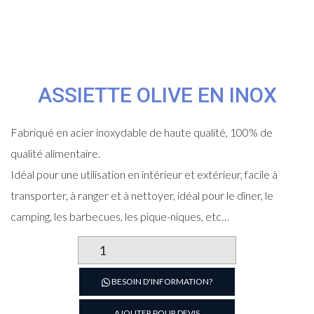
ASSIETTE OLIVE EN INOX
Fabriqué en acier inoxydable de haute qualité, 100% de
qualité alimentaire.
Idéal pour une utilisation en intérieur et extérieur, facile à
transporter, à ranger et à nettoyer, idéal pour le dîner, le
camping, les barbecues, les pique-niques, etc…
quantité
de
Assiette
BESOIN D'INFORMATION?
olive
en
AJOUTER POUR DEVIS