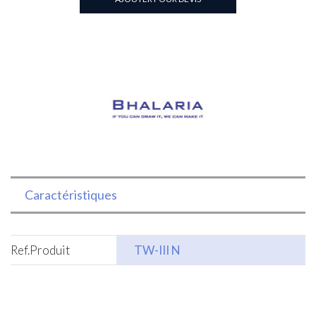
inox
Caractéristiques
Ref.Produit
TW-III N