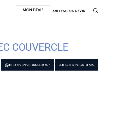
MON DEVIS
OBTENIR UN DEVIS
EC COUVERCLE
antité
BESOIN D'INFORMATION?
AJOUTER POUR DEVIS
e
ac
nd
ox
ec
uvercle