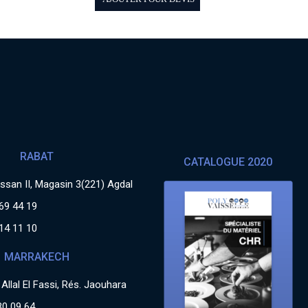
RABAT
CATALOGUE 2020
san II, Magasin 3(221) Agdal
69 44 19
14 11 10
MARRAKECH
Allal El Fassi, Rés. Jaouhara
30 09 64