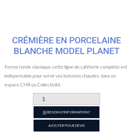
CRÉMIÈRE EN PORCELAINE
BLANCHE MODEL PLANET
Forme ronde classique, cette ligne de caféterie complète est
indispensable pour servir vos boissons chaudes, dans un
espace CHR ou Collectivité.
quantité
de
Crémière
BESOIN D'INFORMATION?
en
porcelaine
AJOUTER POUR DEVIS
blanche