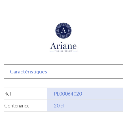
model
planet
Caractéristiques
Ref
PL00064020
Contenance
20 cl