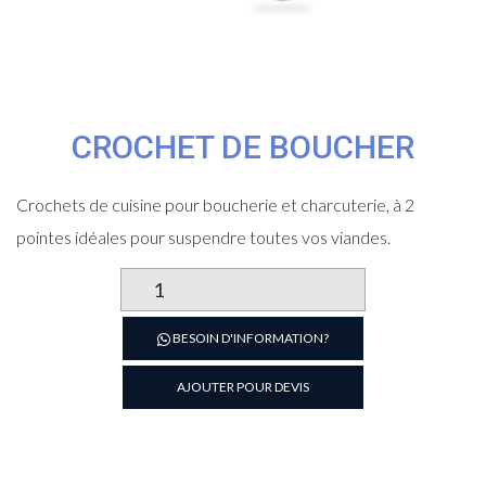
CROCHET DE BOUCHER
Crochets de cuisine pour boucherie et charcuterie, à 2
pointes idéales pour suspendre toutes vos viandes.
quantité
de
Crochet
BESOIN D'INFORMATION?
de
boucher
AJOUTER POUR DEVIS