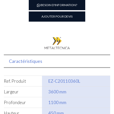
Hotte
BESOIN D'INFORMATION?
murale
en
AJOUTER POUR DEVIS
inox
3600
Metaltecnica
Caractéristiques
Ref. Produit
EZ-C20110360L
Largeur
3600 mm
Profondeur
1100 mm
Hauteur
450 mm