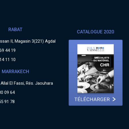
RABAT
CATALOGUE 2020
san II, Magasin 3(221) Agdal
69 44 19
14 11 10
MARRAKECH
Allal El Fassi, Rés. Jaouhara
30 09 64
55 91 78