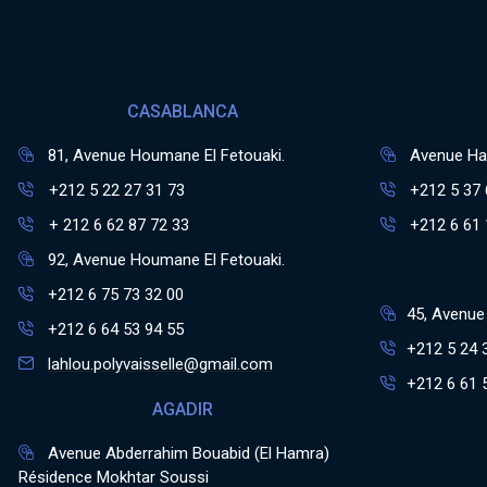
CASABLANCA
81, Avenue Houmane El Fetouaki.
Avenue Has
+212 5 22 27 31 73
+212 5 37 
+ 212 6 62 87 72 33
+212 6 61 
92, Avenue Houmane El Fetouaki.
+212 6 75 73 32 00
45, Avenue 
+212 6 64 53 94 55
+212 5 24 
lahlou.polyvaisselle@gmail.com
+212 6 61 
AGADIR
Avenue Abderrahim Bouabid (El Hamra)
Résidence Mokhtar Soussi