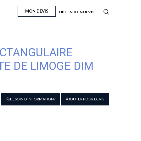
MON DEVIS
OBTENIR UN DEVIS
ECTANGULAIRE
TE DE LIMOGE DIM
antité
BESOIN D'INFORMATION?
AJOUTER POUR DEVIS
e
LAT
ESSERT
ECTANGULAIRE