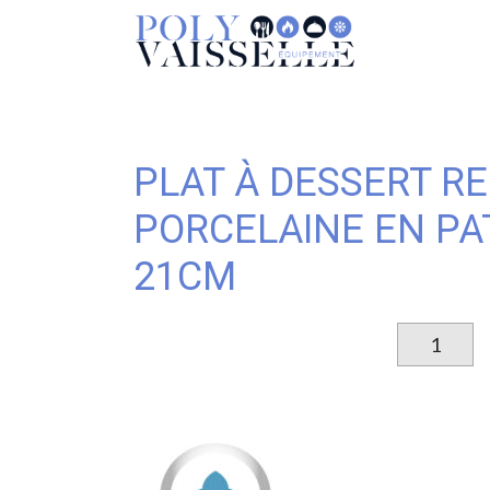
PLAT À DESSERT R
PORCELAINE EN PA
21CM
qu
d
P
à
D
R