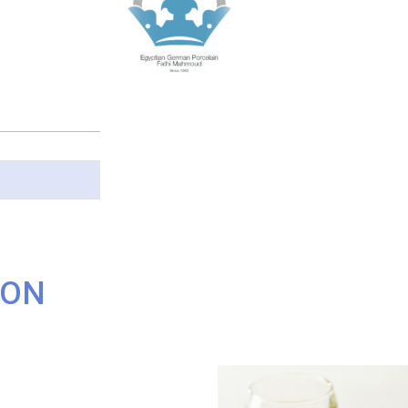
P
E
P
D
L
D
2
ION