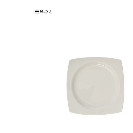
Body
MENU