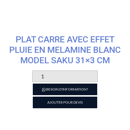
PLAT CARRE AVEC EFFET
PLUIE EN MELAMINE BLANC
MODEL SAKU 31×3 CM
quantité
de
Plat
BESOIN D'INFORMATION?
carre
avec
AJOUTER POUR DEVIS
effet
pluie
en
melamine