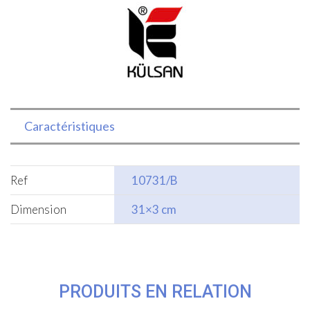
blanc
model
saku
31x3
cm
Caractéristiques
Ref
10731/B
Dimension
31×3 cm
PRODUITS EN RELATION