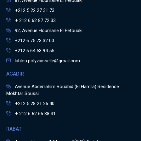
81, Avenue Houmane El Fetouaki.
+212 5 22 27 31 73
+ 212 6 62 87 72 33
92, Avenue Houmane El Fetouaki.
+212 6 75 73 32 00
+212 6 64 53 94 55
lahlou.polyvaisselle@gmail.com
AGADIR
Avenue Abderrahim Bouabid (El Hamra) Résidence
Mokhtar Soussi
+212 5 28 21 26 40
+ 212 6 62 66 38 31
RABAT