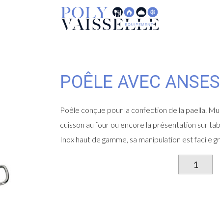
POÊLE AVEC ANSES
Poêle conçue pour la confection de la paella. Multi
cuisson au four ou encore la présentation sur tab
Inox haut de gamme, sa manipulation est facile gr
qu
d
Po
av
an
en