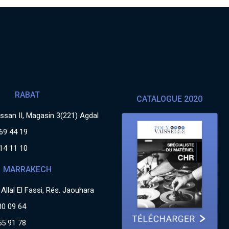
RABAT
CATALOGUE 2020
san II, Magasin 3(221) Agdal
69 44 19
14 11 10
MARRAKECH
Allal El Fassi, Rés. Jaouhara
30 09 64
55 91 78