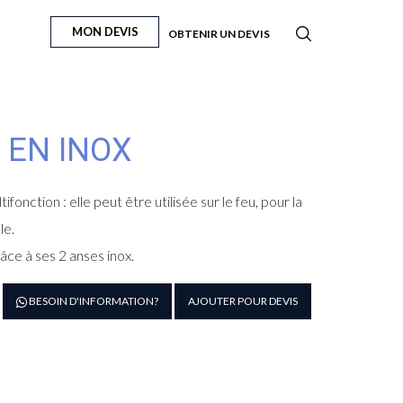
MON DEVIS
OBTENIR UN DEVIS
 EN INOX
fonction : elle peut être utilisée sur le feu, pour la
le.
âce à ses 2 anses inox.
antité
BESOIN D'INFORMATION?
AJOUTER POUR DEVIS
e
êle
ec
ses