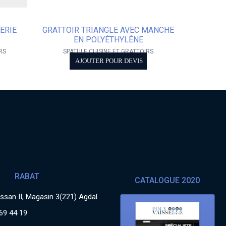
ERIE
GRATTOIR TRIANGLE AVEC MANCHE
EN POLYÉTHYLÈNE
RS
SPATULE CUISINE ET GRATTOIRS
AJOUTER POUR DEVIS
RABAT
CATALOGUE 2020
san II, Magasin 3(221) Agdal
69 44 19