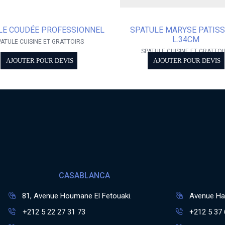
LE COUDÉE PROFESSIONNEL
SPATULE MARYSE PATISS
L.34CM
PATULE CUISINE ET GRATTOIRS
SPATULE CUISINE ET GRATTOI
AJOUTER POUR DEVIS
AJOUTER POUR DEVIS
CASABLANCA
81, Avenue Houmane El Fetouaki.
Avenue Has
+212 5 22 27 31 73
+212 5 37 