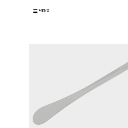
Body
MENU