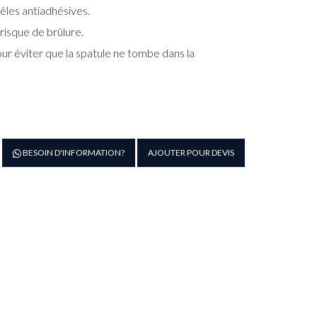
êles antiadhésives.
risque de brûlure.
r éviter que la spatule ne tombe dans la
antité
BESOIN D'INFORMATION?
AJOUTER POUR DEVIS
e
PATULE
LANCHE
N
OLYGLASS
0CM