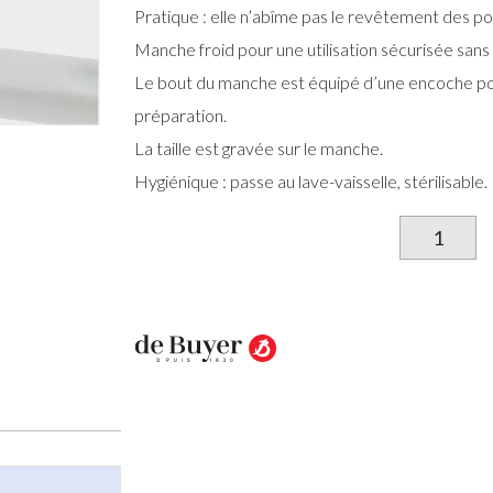
Pratique : elle n’abîme pas le revêtement des po
Manche froid pour une utilisation sécurisée sans 
Le bout du manche est équipé d’une encoche pou
préparation.
​La taille est gravée sur le manche.
Hygiénique : passe au lave-vaisselle, stérilisable.
qu
d
S
B
E
P
L.
5