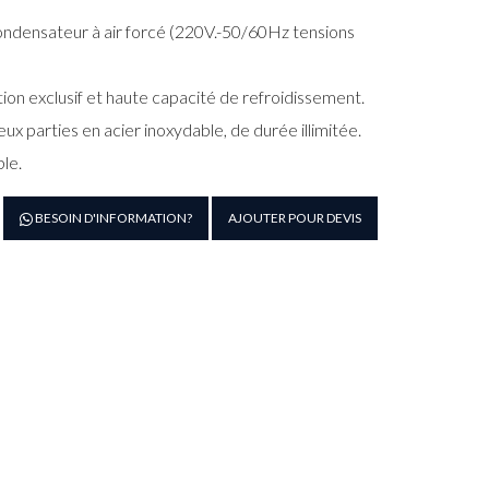
ndensateur à air forcé (220V.-50/60Hz tensions
ion exclusif et haute capacité de refroidissement.
x parties en acier inoxydable, de durée illimitée.
le.
antité
BESOIN D'INFORMATION?
AJOUTER POUR DEVIS
e
itateur
issons
AESTRALE-
OLLY
*8L
RAS