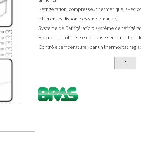
Réfrigération: compresseur hermétique, avec co
différentes disponibles sur demande).
Système de Réfrigération: système de réfrigérat
Robinet : le robinet se compose seulement de deu
Contrôle température : par un thermostat réglab
qu
d
Ag
à
Bo
M
J
1
B