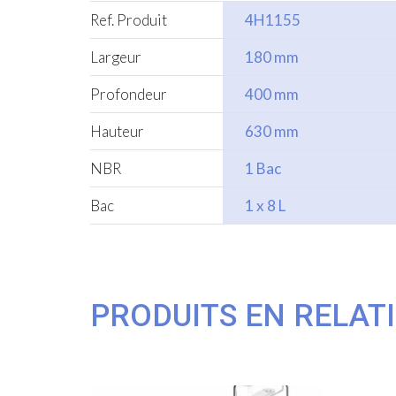
Ref. Produit
4H1155
Largeur
180 mm
Profondeur
400 mm
Hauteur
630 mm
NBR
1 Bac
Bac
1 x 8 L
PRODUITS EN RELAT