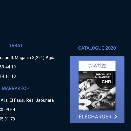
RABAT
CATALOGUE 2020
san II, Magasin 3(221) Agdal
69 44 19
14 11 10
MARRAKECH
Allal El Fassi, Rés. Jaouhara
30 09 64
55 91 78