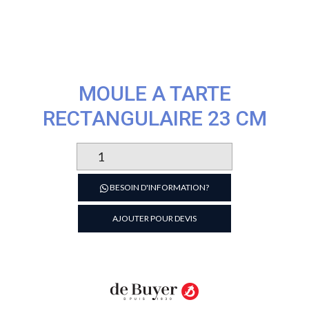
MOULE A TARTE
RECTANGULAIRE 23 CM
quantité
de
MOULE
BESOIN D'INFORMATION?
A
TARTE
AJOUTER POUR DEVIS
RECTANGULAIRE
23
CM