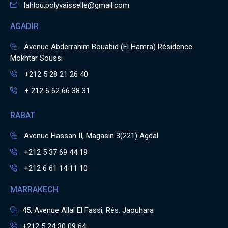
lahlou.polyvaisselle@gmail.com
AGADIR
Avenue Abderrahim Bouabid (El Hamra) Résidence
Mokhtar Soussi
+212 5 28 21 26 40
+ 212 6 62 66 38 31
RABAT
Avenue Hassan II, Magasin 3(221) Agdal
+212 5 37 69 44 19
+212 6 61 14 11 10
MARRAKECH
45, Avenue Allal El Fassi, Rés. Jaouhara
+212 5 24 30 09 64