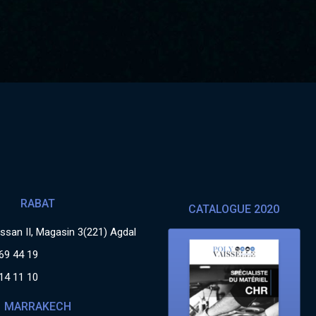
RABAT
CATALOGUE 2020
san II, Magasin 3(221) Agdal
69 44 19
14 11 10
MARRAKECH