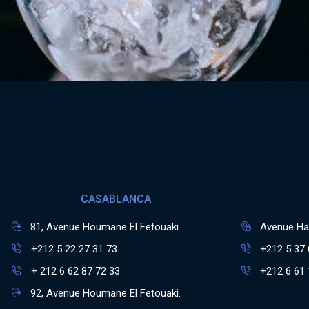
CASABLANCA
81, Avenue Houmane El Fetouaki.
Avenue Has
+212 5 22 27 31 73
+212 5 37 
+ 212 6 62 87 72 33
+212 6 61 
92, Avenue Houmane El Fetouaki.