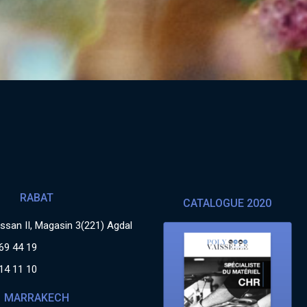
RABAT
CATALOGUE 2020
san II, Magasin 3(221) Agdal
69 44 19
14 11 10
MARRAKECH