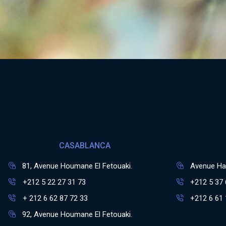
CASABLANCA
81, Avenue Houmane El Fetouaki.
Avenue Has
+212 5 22 27 31 73
+212 5 37 
+ 212 6 62 87 72 33
+212 6 61 
92, Avenue Houmane El Fetouaki.