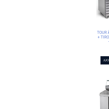
TOUR 
+ TIR
AJO