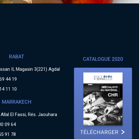
RABAT
CATALOGUE 2020
san II, Magasin 3(221) Agdal
69 44 19
14 11 10
MARRAKECH
Allal El Fassi, Rés. Jaouhara
30 09 64
55 91 78