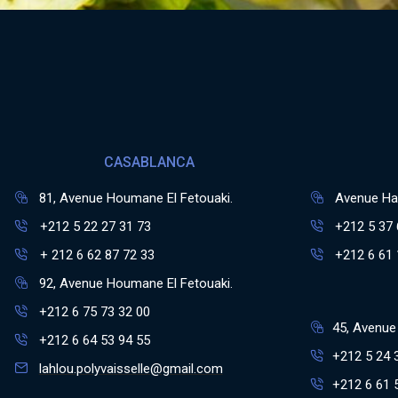
CASABLANCA
81, Avenue Houmane El Fetouaki.
Avenue Has
+212 5 22 27 31 73
+212 5 37 
+ 212 6 62 87 72 33
+212 6 61 
92, Avenue Houmane El Fetouaki.
+212 6 75 73 32 00
45, Avenue 
+212 6 64 53 94 55
+212 5 24 
lahlou.polyvaisselle@gmail.com
+212 6 61 