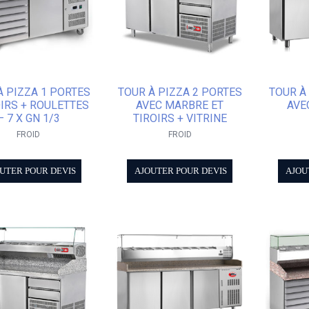
À PIZZA 1 PORTES
TOUR À PIZZA 2 PORTES
TOUR À
OIRS + ROULETTES
AVEC MARBRE ET
AVE
– 7 X GN 1/3
TIROIRS + VITRINE
FROID
FROID
UTER POUR DEVIS
AJOUTER POUR DEVIS
AJOU