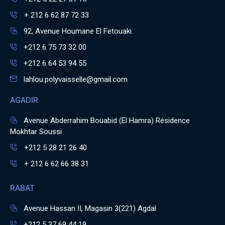
+ 212 6 62 87 72 33
92, Avenue Houmane El Fetouaki.
+212 6 75 73 32 00
+212 6 64 53 94 55
lahlou.polyvaisselle@gmail.com
AGADIR
Avenue Abderrahim Bouabid (El Hamra) Résidence
Mokhtar Soussi
+212 5 28 21 26 40
+ 212 6 62 66 38 31
RABAT
Avenue Hassan II, Magasin 3(221) Agdal
+212 5 37 69 44 19