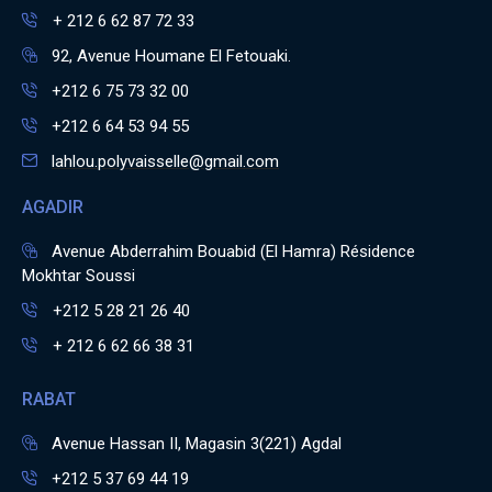
+ 212 6 62 87 72 33
92, Avenue Houmane El Fetouaki.
+212 6 75 73 32 00
+212 6 64 53 94 55
lahlou.polyvaisselle@gmail.com
AGADIR
Avenue Abderrahim Bouabid (El Hamra) Résidence
Mokhtar Soussi
+212 5 28 21 26 40
+ 212 6 62 66 38 31
RABAT
Avenue Hassan II, Magasin 3(221) Agdal
+212 5 37 69 44 19