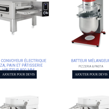
 CONVOYEUR ÉLECTRIQUE
BATTEUR MÉLANGEU
ZA, PAIN ET PÂTISSERIE
PIZZERIA & PASTA
HAUTEUR 800 MM
AJOUTER POUR DEVIS
AJOUTER POUR DEVIS
FOUR À PIZZA CONVOYEUR